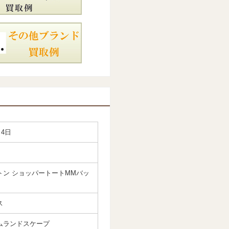
月4日
トン ショッパートートMMバッ
ス
ムランドスケープ