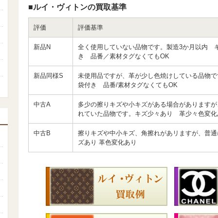
■ルイ・ヴィトンの買取基準
評価
評価基準
新品N
全く使用していない品物です。製造3か月以内 
き 品番／素材タグなくてもOK
新品同様S
未使用品ですが、革が少し色焼けしている品物
袋付き 品番/素材タグなくてもOK
中古A
多少の擦りキズや小キズがある場合がありますが
れていた品物です。キズ少々あり 革少々色変化
中古B
擦りキズや中小キズ、角擦れがあリますが、普通
ズあり 革色変化あり